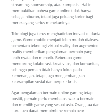
streaming, sponsorship, atau kompetisi. Hal ini
membuktikan bahwa game online tidak hanya
sebagai hiburan, tetapi juga peluang karier bagi
mereka yang serius menekuninya.
Teknologi juga terus menghadirkan inovasi di dunia
game. Game mobile menjadi lebih mudah diakses,
sementara teknologi virtual reality dan augmented
reality memberikan pengalaman bermain yang
lebih nyata dan menarik. Beberapa game
mendorong kolaborasi, kreativitas, dan komunitas,
sehingga pemain tidak hanya fokus pada
kemenangan, tetapi juga mengembangkan
keterampilan sosial dan berpikir kritis.
Agar pengalaman bermain online gaming tetap
positif, pemain perlu membatasi waktu bermain
dan memilih game yang sesuai usia. Orang tua dan
guru juga dapat membimbing remaja agar