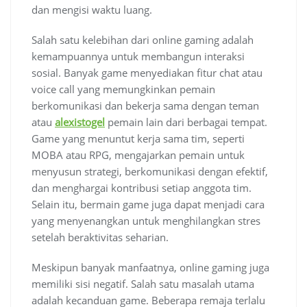
dan mengisi waktu luang.
Salah satu kelebihan dari online gaming adalah
kemampuannya untuk membangun interaksi
sosial. Banyak game menyediakan fitur chat atau
voice call yang memungkinkan pemain
berkomunikasi dan bekerja sama dengan teman
atau
alexistogel
pemain lain dari berbagai tempat.
Game yang menuntut kerja sama tim, seperti
MOBA atau RPG, mengajarkan pemain untuk
menyusun strategi, berkomunikasi dengan efektif,
dan menghargai kontribusi setiap anggota tim.
Selain itu, bermain game juga dapat menjadi cara
yang menyenangkan untuk menghilangkan stres
setelah beraktivitas seharian.
Meskipun banyak manfaatnya, online gaming juga
memiliki sisi negatif. Salah satu masalah utama
adalah kecanduan game. Beberapa remaja terlalu