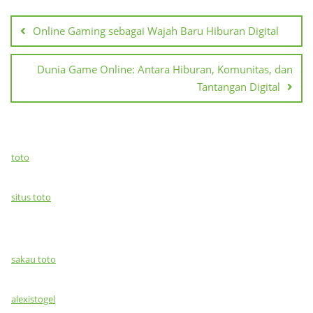
Post
navigation
Online Gaming sebagai Wajah Baru Hiburan Digital
Dunia Game Online: Antara Hiburan, Komunitas, dan
Tantangan Digital
toto
situs toto
sakau toto
alexistogel